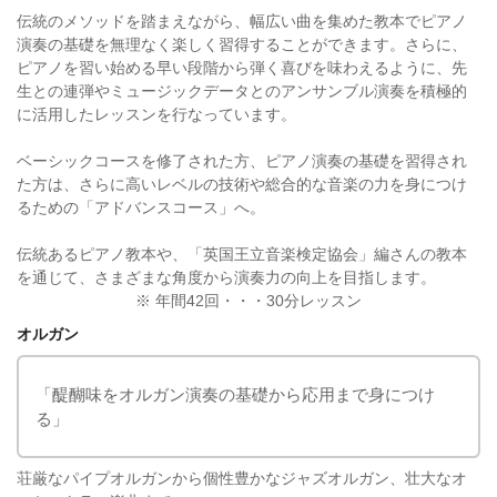
伝統のメソッドを踏まえながら、幅広い曲を集めた教本でピアノ
演奏の基礎を無理なく楽しく習得することができます。さらに、
ピアノを習い始める早い段階から弾く喜びを味わえるように、先
生との連弾やミュージックデータとのアンサンブル演奏を積極的
に活用したレッスンを行なっています。
ベーシックコースを修了された方、ピアノ演奏の基礎を習得され
た方は、さらに高いレベルの技術や総合的な音楽の力を身につけ
るための「アドバンスコース」へ。
伝統あるピアノ教本や、「英国王立音楽検定協会」編さんの教本
を通じて、さまざまな角度から演奏力の向上を目指します。
※ 年間42回・・・30分レッスン
オルガン
「醍醐味をオルガン演奏の基礎から応用まで身につけ
る」
荘厳なパイプオルガンから個性豊かなジャズオルガン、壮大なオ