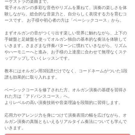
ーケストラの楽曲まで。
電子オルガンの多彩な音色やリズムを重ねて、演奏の楽しさを体
験しながら、総合的な音楽力と、自分らしく表現する力を育むコ
ースです。 お子様や初心者の方は「ベーシックコース」から。
まずオルガンの音がつくり出す楽しい世界に触れながら、上下の
手鍵盤と足鍵盤を使ってオルガン独自の基本的な奏法を体験して
いきます。さまざまな伴奏パターンに慣れていきながら、リズム
やハーモニーへと進み、お子様の上達度に合わせて無理なくステ
ップアップしていくレッスンです。
教本にはオルガン用3段譜だけでなく、コードネームがついた1段
譜も効果的に取り入れます。
ベーシックコースを修了された方、オルガン演奏の基礎を習得さ
れた方は「アドバンスコース」へ。
よりレベルの高い演奏技術や音楽理論を段階的に習得します。
応用力やアレンジ力を身につけて演奏表現の幅を広げながら、オ
ルガン演奏の真髄ともいえるリアルタイム奏法についても学んで
いきます。