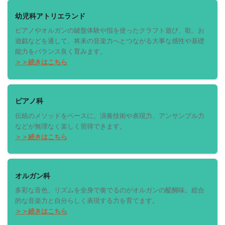
幼児科アトリエランド
ピアノやオルガンの鍵盤体験や指を使ったクラフト遊び、歌、お
遊戯などを通して、将来の音楽力へとつながる大事な感性や基礎
能力をバランス良く育みます。
＞＞続きはこちら
ピアノ科
伝統のメソッドをベースに、演奏技術や表現力、アンサンブル力
などが無理なく楽しく習得できます。
＞＞続きはこちら
オルガン科
多彩な音色、リズムを全身で奏でるのがオルガンの醍醐味。総合
的な音楽力と自分らしく表現する力を育てます。
＞＞続きはこちら