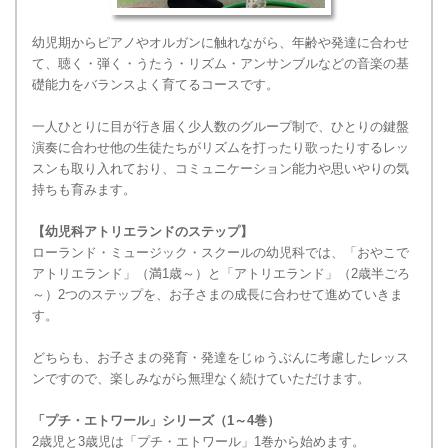
幼児期からピアノやオルガンに触れながら、年齢や発達に合わせ
て、聴く・弾く・うたう・リズム・アンサンブルなどの音楽の基
礎能力をバランスよく育てるコースです。
一人ひとりに目が行き届く少人数のグループ制で、ひとりの鍵盤
演奏に合わせ他の生徒たちがリズムを打ったり歌ったりするレッ
スンも取り入れており、コミュニケーション能力や思いやりの気
持ちも育みます。
【幼児科アトリエランドのステップ】
ローランド・ミュージック・スクールの幼児科では、「おやこで
アトリエランド」（満1歳～）と「アトリエランド」（2歳半ごろ
～）2つのステップを、お子さまの成長に合わせて進めていきま
す。
どちらも、お子さまの発育・発達をじゅうぶんに考慮したレッス
ンですので、楽しみながら無理なく続けていただけます。
「プチ・エトワール」シリーズ（1～4巻）
2歳児と3歳児は「プチ・エトワール」1巻から始めます。